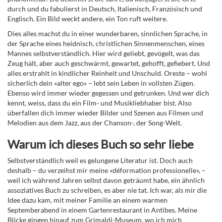
durch und du fabulierst in Deutsch, Italienisch, Französisch und
Englisch. Ein Bild weckt andere, ein Ton ruft weitere.
Dies alles machst du in einer wunderbaren, sinnlichen Sprache, in
der Sprache eines heidnisch, christlichen Sinnenmenschen, eines
Mannes selbstverständlich. Hier wird geliebt, gevögelt, was das
Zeug hält, aber auch geschwärmt, gewartet, gehofft, gefiebert. Und
alles erstrahlt in kindlicher Reinheit und Unschuld. Oreste – wohl
sicherlich dein «alter ego» – lebt sein Leben in vollsten Zügen.
Ebenso wird immer wieder gegessen und getrunken. Und wer dich
kennt, weiss, dass du ein Film- und Musikliebhaber bist. Also
überfallen dich immer wieder Bilder und Szenen aus Filmen und
Melodien aus dem Jazz, aus der Chanson-, der Song-Welt.
Warum ich dieses Buch so sehr liebe
Selbstverständlich weil es gelungene Literatur ist. Doch auch
deshalb – du verzeihst mir meine «déformation professionelle», –
weil ich während Jahren selbst davon geträumt habe, ein ähnlich
assoziatives Buch zu schreiben, es aber nie tat. Ich war, als mir die
Idee dazu kam, mit meiner Familie an einem warmen
Septemberabend in einem Gartenrestaurant in Antibes. Meine
Blicke gingen hinauf zum Grimaldi-Museum, wo ich mich