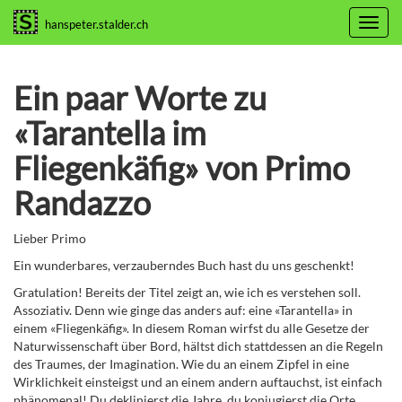
Toggl
hanspeter.stalder.ch
navig
Ein paar Worte zu
«Tarantella im
Fliegenkäfig» von Primo
Randazzo
Lieber Primo
Ein wunderbares, verzauberndes Buch hast du uns geschenkt!
Gratulation! Bereits der Titel zeigt an, wie ich es verstehen soll.
Assoziativ. Denn wie ginge das anders auf: eine «Tarantella» in
einem «Fliegenkäfig». In diesem Roman wirfst du alle Gesetze der
Naturwissenschaft über Bord, hältst dich stattdessen an die Regeln
des Traumes, der Imagination. Wie du an einem Zipfel in eine
Wirklichkeit einsteigst und an einem andern auftauchst, ist einfach
phänomenal! Du deklinierst die Jahre, du konjugierst die Orte