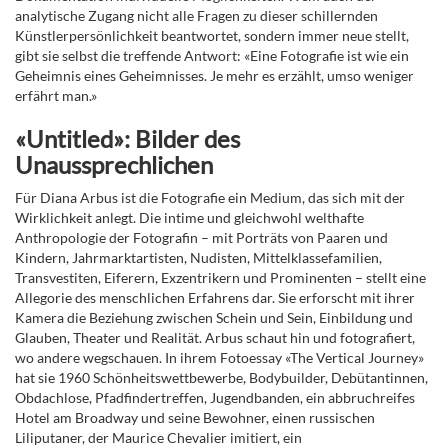
analytische Zugang nicht alle Fragen zu dieser schillernden
Künstlerpersönlichkeit beantwortet, sondern immer neue stellt,
gibt sie selbst die treffende Antwort: «Eine Fotografie ist wie ein
Geheimnis eines Geheimnisses. Je mehr es erzählt, umso weniger
erfährt man.»
«Untitled»: Bilder des
Unaussprechlichen
Für Diana Arbus ist die Fotografie ein Medium, das sich mit der
Wirklichkeit anlegt. Die intime und gleichwohl welthafte
Anthropologie der Fotografin – mit Porträts von Paaren und
Kindern, Jahrmarktartisten, Nudisten, Mittelklassefamilien,
Transvestiten, Eiferern, Exzentrikern und Prominenten – stellt eine
Allegorie des menschlichen Erfahrens dar. Sie erforscht mit ihrer
Kamera die Beziehung zwischen Schein und Sein, Einbildung und
Glauben, Theater und Realität. Arbus schaut hin und fotografiert,
wo andere wegschauen. In ihrem Fotoessay «The Vertical Journey»
hat sie 1960 Schönheitswettbewerbe, Bodybuilder, Debütantinnen,
Obdachlose, Pfadfindertreffen, Jugendbanden, ein abbruchreifes
Hotel am Broadway und seine Bewohner, einen russischen
Liliputaner, der Maurice Chevalier imitiert, ein