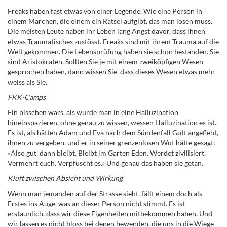
Freaks haben fast etwas von einer Legende. Wie eine Person in
einem Märchen, die einem ein Rätsel aufgibt, das man lösen muss.
Die meisten Leute haben ihr Leben lang Angst davor, dass ihnen
etwas Traumatisches zustösst. Freaks sind mit ihrem Trauma auf die
Welt gekommen. Die Lebensprüfung haben sie schon bestanden. Sie
sind Aristokraten. Sollten Sie je mit einem zweiköpfigen Wesen
gesprochen haben, dann wissen Sie, dass dieses Wesen etwas mehr
weiss als Sie.
FKK-Camps
Ein bisschen wars, als würde man in eine Halluzination
hineinspazieren, ohne genau zu wissen, wessen Halluzination es ist.
Es ist, als hätten Adam und Eva nach dem Sündenfall Gott angefleht,
ihnen zu vergeben, und er in seiner grenzenlosen Wut hätte gesagt:
«Also gut, dann bleibt. Bleibt im Garten Eden. Werdet zivilisiert.
Vermehrt euch. Verpfuscht es.» Und genau das haben sie getan.
Kluft zwischen Absicht und Wirkung
Wenn man jemanden auf der Strasse sieht, fällt einem doch als
Erstes ins Auge, was an dieser Person nicht stimmt. Es ist
erstaunlich, dass wir diese Eigenheiten mitbekommen haben. Und
wir lassen es nicht bloss bei denen bewenden, die uns in die Wiege