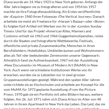
Diana wurde am 14. März 1923 in New York geboren. Anfangs der
40er Jahre begann sie zu fotografieren und von 1954 bis 1957
machte sie ihre Fotografenausbildung. Als Erstes veröffentlichte
der «Esquire» 1960 ihren Fotoessay «The Vertical Journey». Danach
arbeitete sie meist als Freelance für «Harper’s Bazaar» oder «Show».
Es folgten fünf Artikel mit Werken von ihr in der «London Sunday
Times». Und für das Projekt «American Rites, Manners and
Customs» erhielt sie 1963 und 1966 Guggenheimstipendien, reiste
durch die Staaten und fotografierte Wettbewerbe, Festivals,
öffentliche und private Zusammenkünfte, Menschen in ihren
Berufskleidern, Hotellobbys, Umkleideräumen und Wohnzimmern:
alles als Teil «der bedeutenden Zeremonien unserer Gegenwart».
Allmählich fand sie Aufmerksamkeit, 1967 mit der Ausstellung
«New Documents» im Museum of Modern Art (MoMA) in New
York. Auch wenn verschiedene Institutionen Werke von ihr
erwarben, wurden sie zu Lebzeiten nur in zwei grossen
Gruppenausstellungen gezeigt. Während den späten 60er Jahren
unterrichtete sie an Hochschulen und arbeitete am Konzept für die
vom MoMA für 1973 geplante Ausstellung «From the Picture
Press». 1970 gab sie ein Portfolio mit zehn Bildern heraus, weitere
folgten. Am 26. Juli 1971 nahm sich Diana Arbus im Alter von 48
Jahren in ihrem Apartment in New York das Leben. Das Leid, das sie
ein Leben lang fotografiert hat, hat sie, so meine ich, schliesslich