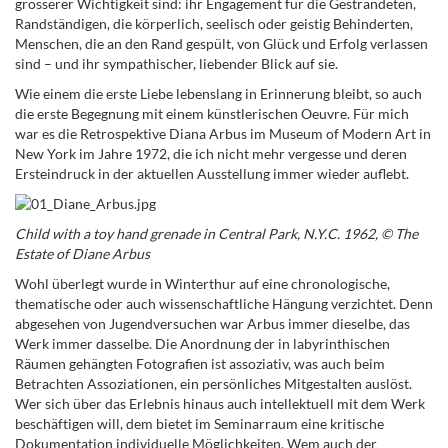
grösserer Wichtigkeit sind: ihr Engagement für die Gestrandeten,
Randständigen, die körperlich, seelisch oder geistig Behinderten,
Menschen, die an den Rand gespült, von Glück und Erfolg verlassen
sind – und ihr sympathischer, liebender Blick auf sie.
Wie einem die erste Liebe lebenslang in Erinnerung bleibt, so auch
die erste Begegnung mit einem künstlerischen Oeuvre. Für mich
war es die Retrospektive Diana Arbus im Museum of Modern Art in
New York im Jahre 1972, die ich nicht mehr vergesse und deren
Ersteindruck in der aktuellen Ausstellung immer wieder auflebt.
Child with a toy hand grenade in Central Park, N.Y.C. 1962, © The
Estate of Diane Arbus
Wohl überlegt wurde in Winterthur auf eine chronologische,
thematische oder auch wissenschaftliche Hängung verzichtet. Denn
abgesehen von Jugendversuchen war Arbus immer dieselbe, das
Werk immer dasselbe. Die Anordnung der in labyrinthischen
Räumen gehängten Fotografien ist assoziativ, was auch beim
Betrachten Assoziationen, ein persönliches Mitgestalten auslöst.
Wer sich über das Erlebnis hinaus auch intellektuell mit dem Werk
beschäftigen will, dem bietet im Seminarraum eine kritische
Dokumentation individuelle Möglichkeiten. Wem auch der