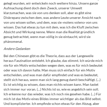
gelegt wurden, wir entwickeln noch weitere hinzu. Unsere ganze
Aufmachung dient doch dem Zweck, unserer Umwelt
klarzumachen, was sie von uns denken soll, aber es gibt eine
Diskrepanz zwischen dem, was andere Leute unserer Ansicht nach
von uns wissen sollen, und dem, was sie «nolens volens» von uns
wissen. Das hat etwas zu tun mit dem, was ich die Kluft zwischen
Absicht und Wirkung nenne. Wenn man die Realität gründlich
genug betrachtet, wenn man völlig in sie eintaucht, wird sie
phänomenal.
Andere Gedanken
Bei den Chinesen gibt es die Theorie, dass aus der Langeweile
heraus Faszination entsteht. Ich glaube, das stimmt. Ich würde mich
nie für ein Motiv entscheiden wegen dem, was es für mich bedeutet
oder was ich davon halte. Man muss sich einfach für ein Motiv
entscheiden, und was man dafür empfindet und was es bedeutet,
stellt sich heraus, wenn man sich lang genug damit beschäftigt. (…)
Es ist wichtig zu wissen, dass man nichts wissen kann. Man tastet
sich immer nur voran. (…) Nichts ist so, wie es angeblich sein soll.
Ich erkenne nur das wieder, was ich noch nie gesehen habe. (…) Für
mich ist das Motiv eines Bildes immer wichtiger als das Bild selbst.
Und komplizierter. Ich empfinde schon etwas für den Abzug, aber