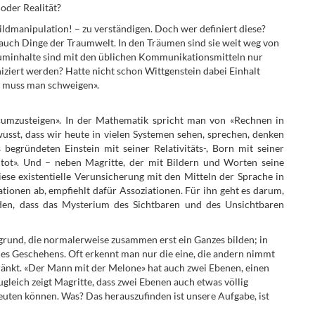
 oder Realität?
ildmanipulation! – zu verständigen. Doch wer definiert diese?
auch Dinge der Traumwelt. In den Träumen sind sie weit weg von
Trauminhalte sind mit den üblichen Kommunikationsmitteln nur
ziert werden? Hatte nicht schon Wittgenstein dabei Einhalt
r muss man schweigen».
umzusteigen». In der Mathematik spricht man von «Rechnen in
wusst, dass wir heute in vielen Systemen sehen, sprechen, denken
egründeten Einstein mit seiner Relativitäts-, Born mit seiner
 tot». Und – neben Magritte, der mit Bildern und Worten seine
diese existentielle Verunsicherung mit den Mitteln der Sprache in
tationen ab, empfiehlt dafür Assoziationen. Für ihn geht es darum,
nden, dass das Mysterium des Sichtbaren und des Unsichtbaren
rgrund, die normalerweise zusammen erst ein Ganzes bilden; in
ines Geschehens. Oft erkennt man nur die eine, die andern nimmt
nkt. «Der Mann mit der Melone» hat auch zwei Ebenen, einen
gleich zeigt Magritte, dass zwei Ebenen auch etwas völlig
ten können. Was? Das herauszufinden ist unsere Aufgabe, ist