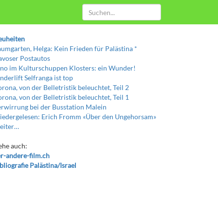
euheiten
umgarten, Helga: Kein Frieden für Palästina *
voser Postautos
no im Kulturschuppen Klosters: ein Wunder!
nderlift Selfranga ist top
rona, von der Belletristik beleuchtet, Teil 2
rona, von der Belletristik beleuchtet, Teil 1
rwirrung bei der Busstation Malein
edergelesen: Erich Fromm «Über den Ungehorsam»
eiter…
ehe auch:
r-andere-film.ch
bliografie Palästina/Israel