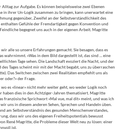
r Alltag zur Aufgabe. Es können beispielsweise zwei Ebenen
se in ihrer Un-Logik zusammen zu bringen, kann unerwartet eine
hmung gegenüber, Zweifel an der Selbstverständlichkeit des
r enthalten Gefühle der Fremdartigkeit gegen Konvention und
eindliche begegnet uns auch in der eigenen Arbeit. Magritte
wir alle so unsere Erfahrungen gemacht. Sie besagen, dass es
wahrnimmt. «Was in dem Bild dargestellt ist, das sind … eine
lllichten Tage sehen. Die Landschaft evoziert die Nacht, und der
 des Tages scheint mir mit der Macht begabt, uns zu überraschen
te). Das Switchen zwischen zwei Realitäten empfiehlt uns als
er oder?» der Frage.
n, wo es «linear» nicht mehr weiter geht, wo weder Logik noch
r haben dies in den Achtziger-Jahren thematisiert. Magritte
as französische Sprichwort «Mal vue, mal dit» meint, und was ich
ss wir uns in diesem anderen Sehen, Sprechen und Handeln üben.
t und am Selbstverständnis des gesunden Menschenverstandes,
ung, dass wir uns des eigenen Freiheitspotentials bewusst
von René Magritte, die Probleme dieser Welt neu zu lösen: einer
nvoll ist.