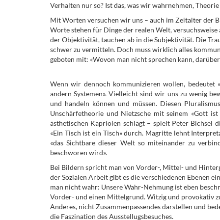
Verhalten nur so? Ist das, was wir wahrnehmen, Theorie
Mit Worten versuchen wir uns – auch im Zeitalter der B
Worte stehen für Dinge der realen Welt, versuchsweise 
der Objektivität, tauchen ab in die Subjektivität. Die 
schwer zu vermitteln. Doch muss wirklich alles kommuni
geboten mit: «Wovon man nicht sprechen kann, darübe
Wenn wir dennoch kommunizieren wollen, bedeutet «
andern Systemen». Vielleicht sind wir uns zu wenig be
und handeln können und müssen. Diesen Pluralismus b
Unschärfetheorie und Nietzsche mit seinem «Gott ist
ästhetischen Kapriolen schlägt – spielt Peter Bichsel 
«Ein Tisch ist ein Tisch» durch. Magritte lehnt Interpre
«das Sichtbare dieser Welt so miteinander zu verbi
beschworen wird».
Bei Bildern spricht man von Vorder-, Mittel- und Hinte
der Sozialen Arbeit gibt es die verschiedenen Ebenen e
man nicht wahr: Unsere Wahr-Nehmung ist eben beschrä
Vorder- und einen Mittelgrund. Witzig und provokativ zu
Anderes, nicht Zusammenpassendes darstellen und bedeu
die Faszination des Ausstellugsbesuches.