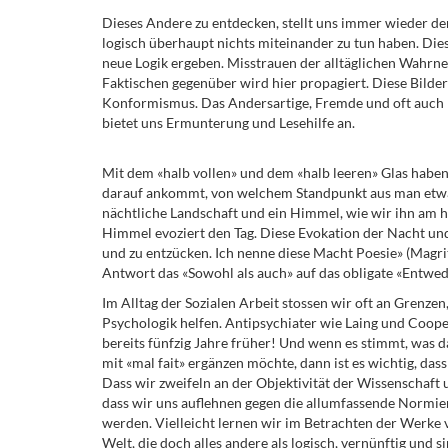
Dieses Andere zu entdecken, stellt uns immer wieder de
logisch überhaupt nichts miteinander zu tun haben. Die
neue Logik ergeben. Misstrauen der alltäglichen Wahrne
Faktischen gegenüber wird hier propagiert. Diese Bilde
Konformismus. Das Andersartige, Fremde und oft auch F
bietet uns Ermunterung und Lesehilfe an.
Mit dem «halb vollen» und dem «halb leeren» Glas haben 
darauf ankommt, von welchem Standpunkt aus man etwas 
nächtliche Landschaft und ein Himmel, wie wir ihn am he
Himmel evoziert den Tag. Diese Evokation der Nacht und
und zu entzücken. Ich nenne diese Macht Poesie» (Magrit
Antwort das «Sowohl als auch» auf das obligate «Entwed
Im Alltag der Sozialen Arbeit stossen wir oft an Grenze
Psychologik helfen. Antipsychiater wie Laing und Coope
bereits fünfzig Jahre früher! Und wenn es stimmt, was d
mit «mal fait» ergänzen möchte, dann ist es wichtig, da
Dass wir zweifeln an der Objektivität der Wissenschaf
dass wir uns auflehnen gegen die allumfassende Normier
werden. Vielleicht lernen wir im Betrachten der Werke 
Welt, die doch alles andere als logisch, vernünftig und sin