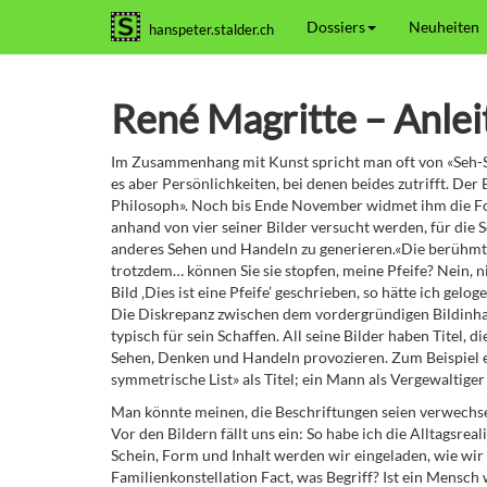
Dossiers
Neuheiten
hanspeter.stalder.ch
René Magritte – Anle
Im Zusammenhang mit Kunst spricht man oft von «Seh-S
es aber Persönlichkeiten, bei denen beides zutrifft. Der
Philosoph». Noch bis Ende November widmet ihm die Fon
anhand von vier seiner Bilder versucht werden, für die S
anderes Sehen und Handeln zu generieren.«Die berühmt
trotzdem… können Sie sie stopfen, meine Pfeife? Nein, ni
Bild ‚Dies ist eine Pfeife’ geschrieben, so hätte ich gel
Die Diskrepanz zwischen dem vordergründigen Bildinhalt 
typisch für sein Schaffen. All seine Bilder haben Titel,
Sehen, Denken und Handeln provozieren. Zum Beispiel ein
symmetrische List» als Titel; ein Mann als Vergewaltiger i
Man könnte meinen, die Beschriftungen seien verwechsel
Vor den Bildern fällt uns ein: So habe ich die Alltags
Schein, Form und Inhalt werden wir eingeladen, wie wir s
Familienkonstellation Fact, was Begriff? Ist ein Mensch 