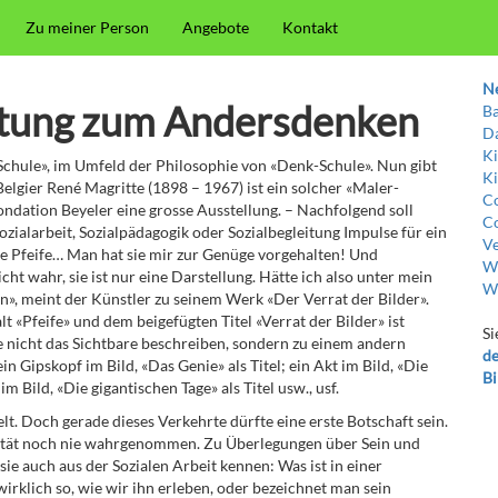
Zu meiner Person
Angebote
Kontakt
N
itung zum Andersdenken
Ba
Da
Ki
chule», im Umfeld der Philosophie von «Denk-Schule». Nun gibt
Ki
 Belgier René Magritte (1898 – 1967) ist ein solcher «Maler-
Co
dation Beyeler eine grosse Ausstellung. – Nachfolgend soll
Co
ozialarbeit, Sozialpädagogik oder Sozialbegleitung Impulse für ein
Ve
e Pfeife… Man hat sie mir zur Genüge vorgehalten! Und
Wi
cht wahr, sie ist nur eine Darstellung. Hätte ich also unter mein
W
ogen», meint der Künstler zu seinem Werk «Der Verrat der Bilder».
«Pfeife» und dem beigefügten Titel «Verrat der Bilder» ist
Si
 die nicht das Sichtbare beschreiben, sondern zu einem andern
de
 Gipskopf im Bild, «Das Genie» als Titel; ein Akt im Bild, «Die
Bi
m Bild, «Die gigantischen Tage» als Titel usw., usf.
t. Doch gerade dieses Verkehrte dürfte eine erste Botschaft sein.
realität noch nie wahrgenommen. Zu Überlegungen über Sein und
ie auch aus der Sozialen Arbeit kennen: Was ist in einer
wirklich so, wie wir ihn erleben, oder bezeichnet man sein