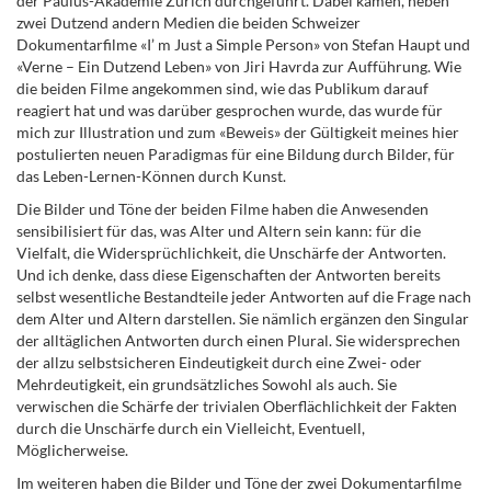
der Paulus-Akademie Zürich durchgeführt. Dabei kamen, neben
zwei Dutzend andern Medien die beiden Schweizer
Dokumentarfilme «I’ m Just a Simple Person» von Stefan Haupt und
«Verne – Ein Dutzend Leben» von Jiri Havrda zur Aufführung. Wie
die beiden Filme angekommen sind, wie das Publikum darauf
reagiert hat und was darüber gesprochen wurde, das wurde für
mich zur Illustration und zum «Beweis» der Gültigkeit meines hier
postulierten neuen Paradigmas für eine Bildung durch Bilder, für
das Leben-Lernen-Können durch Kunst.
Die Bilder und Töne der beiden Filme haben die Anwesenden
sensibilisiert für das, was Alter und Altern sein kann: für die
Vielfalt, die Widersprüchlichkeit, die Unschärfe der Antworten.
Und ich denke, dass diese Eigenschaften der Antworten bereits
selbst wesentliche Bestandteile jeder Antworten auf die Frage nach
dem Alter und Altern darstellen. Sie nämlich ergänzen den Singular
der alltäglichen Antworten durch einen Plural. Sie widersprechen
der allzu selbstsicheren Eindeutigkeit durch eine Zwei- oder
Mehrdeutigkeit, ein grundsätzliches Sowohl als auch. Sie
verwischen die Schärfe der trivialen Oberflächlichkeit der Fakten
durch die Unschärfe durch ein Vielleicht, Eventuell,
Möglicherweise.
Im weiteren haben die Bilder und Töne der zwei Dokumentarfilme