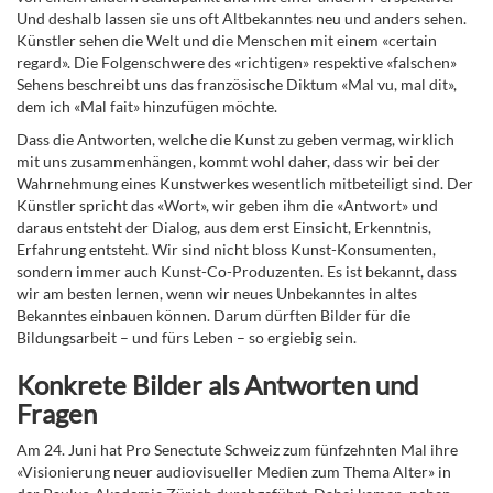
Und deshalb lassen sie uns oft Altbekanntes neu und anders sehen.
Künstler sehen die Welt und die Menschen mit einem «certain
regard». Die Folgenschwere des «richtigen» respektive «falschen»
Sehens beschreibt uns das französische Diktum «Mal vu, mal dit»,
dem ich «Mal fait» hinzufügen möchte.
Dass die Antworten, welche die Kunst zu geben vermag, wirklich
mit uns zusammenhängen, kommt wohl daher, dass wir bei der
Wahrnehmung eines Kunstwerkes wesentlich mitbeteiligt sind. Der
Künstler spricht das «Wort», wir geben ihm die «Antwort» und
daraus entsteht der Dialog, aus dem erst Einsicht, Erkenntnis,
Erfahrung entsteht. Wir sind nicht bloss Kunst-Konsumenten,
sondern immer auch Kunst-Co-Produzenten. Es ist bekannt, dass
wir am besten lernen, wenn wir neues Unbekanntes in altes
Bekanntes einbauen können. Darum dürften Bilder für die
Bildungsarbeit – und fürs Leben – so ergiebig sein.
Konkrete Bilder als Antworten und
Fragen
Am 24. Juni hat Pro Senectute Schweiz zum fünfzehnten Mal ihre
«Visionierung neuer audiovisueller Medien zum Thema Alter» in