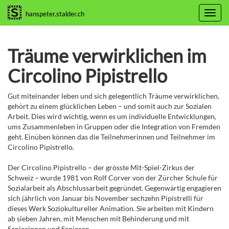
Toggl
hanspeter.stalder.ch
navig
Träume verwirklichen im
Circolino Pipistrello
Gut miteinander leben und sich gelegentlich Träume verwirklichen,
gehört zu einem glücklichen Leben – und somit auch zur Sozialen
Arbeit. Dies wird wichtig, wenn es um individuelle Entwicklungen,
ums Zusammenleben in Gruppen oder die Integration von Fremden
geht. Einüben können das die Teilnehmerinnen und Teilnehmer im
Circolino Pipistrello.
Der Circolino Pipistrello – der grösste Mit-Spiel-Zirkus der
Schweiz – wurde 1981 von Rolf Corver von der Zürcher Schule für
Sozialarbeit als Abschlussarbeit gegründet. Gegenwärtig engagieren
sich jährlich von Januar bis November sechzehn Pipistrelli für
dieses Werk Soziokultureller Animation. Sie arbeiten mit Kindern
ab sieben Jahren, mit Menschen mit Behinderung und mit
Seniorinnen und Senioren.