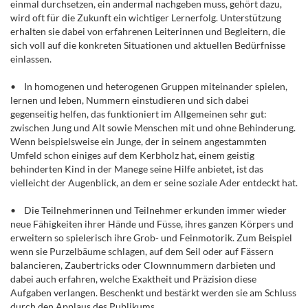
einmal durchsetzen, ein andermal nachgeben muss, gehört dazu,
wird oft für die Zukunft ein wichtiger Lernerfolg. Unterstützung
erhalten sie dabei von erfahrenen Leiterinnen und Begleitern, die
sich voll auf die konkreten Situationen und aktuellen Bedürfnisse
einlassen.
• In homogenen und heterogenen Gruppen miteinander spielen,
lernen und leben, Nummern einstudieren und sich dabei
gegenseitig helfen, das funktioniert im Allgemeinen sehr gut:
zwischen Jung und Alt sowie Menschen mit und ohne Behinderung.
Wenn beispielsweise ein Junge, der in seinem angestammten
Umfeld schon einiges auf dem Kerbholz hat, einem geistig
behinderten Kind in der Manege seine Hilfe anbietet, ist das
vielleicht der Augenblick, an dem er seine soziale Ader entdeckt hat.
• Die Teilnehmerinnen und Teilnehmer erkunden immer wieder
neue Fähigkeiten ihrer Hände und Füsse, ihres ganzen Körpers und
erweitern so spielerisch ihre Grob- und Feinmotorik. Zum Beispiel
wenn sie Purzelbäume schlagen, auf dem Seil oder auf Fässern
balancieren, Zaubertricks oder Clownnummern darbieten und
dabei auch erfahren, welche Exaktheit und Präzision diese
Aufgaben verlangen. Beschenkt und bestärkt werden sie am Schluss
durch den Applaus des Publikums.