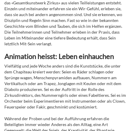
das «Gesamtkunstwerk Zirkus» aus vielen Teilleistungen entsteht.
Einzeln und miteinander erfahren sie ein Wir-Gefühl, erleben sie,
dass sie auch bei andern angenommen sind. Und sie erkennen, wo
Disziplin und Regeln Sinn machen. Fast so wie in der bekannten
Geschichte vom Blinden und Tauben, die sich im Helfen ergänzen.
Die Teilnehmerinnen und Teilnehmer erleben in der Praxis, dass
Leben im Miteinander eine tiefere Bedeutung erhält, dass Sein
letztlich Mit-Sein verlangt.
Animation heisst: Leben einhauchen
Vielfältig und jede Woche anders sind die Kunststücke, die unter
dem Chapiteau kreiert werden: Seien es Räder schlagen oder
Sprünge wagen, Menschenpyramiden aufbauen, Nummern am
Vertikaltuch oder am Trapez, Jonglagen mit Keulen oder mit dem
Diabolo produzieren. Sei es der Auftritt in der Rolle des
Zirkusdirektors, des Nummerngirls oder eines Fabeltieres. Sei es im
Orchester beim Experimentieren mit Instrumenten oder als Clown,
Feuerspeier oder Fakir, geschminkt und kostümiert.
Während der Proben und bei der Aufführung erfahren die
Beteiligten immer wieder Anderes als den Alltag, eine Art
Gegenwelt: die Welt des Spiels, der Kreativität, der Phantasie,