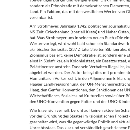
sondern als Ethnokratie mit demokratischen Elementen, 
Land. Ein Faktum, das mit den westlichen Werten von Gl
vereinbar ist.
Arn Strohmeyer, Jahrgang 1942, politischer Journalist 
NS-Zeit, Griechenland (speziell Kreta) und Naher Oste
hat. Was Strohmeyer uns in seinem neuen Buch «Die ein
Werte» vorlegt, wird wohl bald schon ein Standardwerk
akribischer Seriosität (237 Zitate, 3 Seiten Bibliografie, 
Zionismus basiert, keine Demokratie ist, sondern eine Et
einst in Südafrika), ein Kolonialstaat, ein Besatzerstaat,
Palästinenser anstrebt. Dass sein Verhalten illegal ist
abgeleitet werden. Der Autor belegt dies mit prominent
Humanitären Völkerrecht, in den Allgemeinen Erklärun
Haager Landkriegsordnung, der UN-Menschenrechtschart
Haag, den Genfer Konventionen, den Sanktionen des UNO
Wirtschaftliches, Soziales und Kulturelles sowie über 
den UNO-Konvention gegen Folter und der UNO-Kinder
Wie Israel sich verhält, beruht auf keinen aktuellen S
vor der Gründung des Staates im «zionistischen Projekt»
gearbeitet wird, was die gegenwärtige Politik und aktuel
Unrechtsstaat. Das klar und verständlich geschriebene 