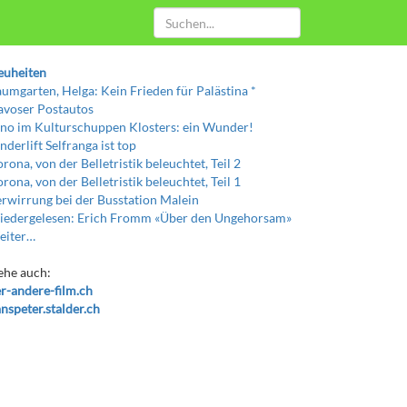
euheiten
umgarten, Helga: Kein Frieden für Palästina *
voser Postautos
no im Kulturschuppen Klosters: ein Wunder!
nderlift Selfranga ist top
rona, von der Belletristik beleuchtet, Teil 2
rona, von der Belletristik beleuchtet, Teil 1
rwirrung bei der Busstation Malein
edergelesen: Erich Fromm «Über den Ungehorsam»
eiter…
ehe auch:
r-andere-film.ch
nspeter.stalder.ch