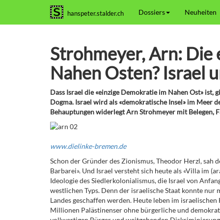
Dossiers
Neuheiten
hanspeter.stalder.ch
Strohmeyer, Arn: Die 
Nahen Osten? Israel u
Dass Israel die «einzige Demokratie im Nahen Ost» ist, g
Dogma. Israel wird als «demokratische Insel» im Meer 
Behauptungen widerlegt Arn Strohmeyer mit Belegen, F
www.dielinke-bremen.de
Schon der Gründer des Zionismus, Theodor Herzl, sah de
Barbarei». Und Israel versteht sich heute als «Villa im (
Ideologie des Siedlerkolonialismus, die Israel von Anf
westlichen Typs. Denn der israelische Staat konnte nur
Landes geschaffen werden. Heute leben im israelischen 
Millionen Palästinenser ohne bürgerliche und demokratis
vollwertigen Bürger und weitgehenden Diskriminierungen 