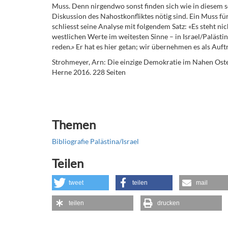
Muss. Denn nirgendwo sonst finden sich wie in diesem sc
Diskussion des Nahostkonfliktes nötig sind. Ein Muss f
schliesst seine Analyse mit folgendem Satz: «Es steht n
westlichen Werte im weitesten Sinne – in Israel/Palästi
reden.» Er hat es hier getan; wir übernehmen es als Auft
Strohmeyer, Arn: Die einzige Demokratie im Nahen Osten
Herne 2016. 228 Seiten
Themen
Bibliografie Palästina/Israel
Teilen
tweet
teilen
mail
teilen
drucken