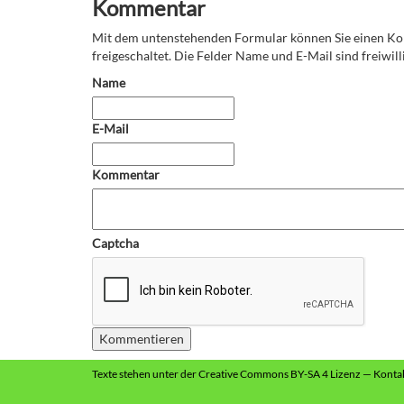
Kommentar
Mit dem untenstehenden Formular können Sie einen 
freigeschaltet. Die Felder Name und E-Mail sind freiwilli
Name
E-Mail
Kommentar
Captcha
Texte
stehen unter der
Creative Commons BY-SA 4 Lizenz
—
Konta