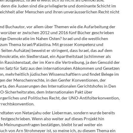
denn die Juden sind die privilegierte und dominante Schicht im
eichheit aller Menschen und ihren unveräusserlichen Recht nicht
und Buchautor, vor allem über Themen wie die Aufarbeitung der
n, worüber er zwischen 2012 und 2016 fünf Bücher geschrieben
zige Demokratie im Nahen Osten? Israel und die westlichen
 zum Thema Israel/Palästina. Mit grosser Kompetenz und
6 Seiten Aufsätze) beweist er stringent, dass Israel, das auf dem
hnokratie, ein Siedlerstaat, ein Apartheitstaat (schlimmer als
 ein Rassistenstaat, der im Kern die Vertreibung, ja den Genozid der
, kann Satz für Satz aus den internationalen Abkommen und Gesetzen
en, mehrheitlich jüdischen Wissenschaftlern und findet Belege im
gen der Menschenrechte, in den Genfer Konventionen, der
a, den Äusserungen des Internationalen Gerichtshofes in Den
-Sicherheitsrates, dem Internationalen Pakt über
Bürgerliches und Politisches Recht, der UNO-Antifolterkonvention,
rechtskonvention.
chandtaten von Netanjahu oder Lieberman, sondern wurde bereits
 festgeschrieben. Wenn also weiter auf dieses Projekt hin
le Meinungsumfragen bestätigen, bleibt Israel weiter ein
Buch von Arn Strohmeyer ist, so meine ich, zu diesem Thema ein