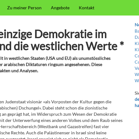
Zu meiner Person
Angebote
Kontakt
N
einzige Demokratie im
Ba
Da
nd die westlichen Werte *
Ki
Ki
Co
ilt in westlichen Staaten (USA und EU) als unumstössliches
Co
der arabischen Diktaturen ringsum angesehenen. Diese
Ve
akten und Analysen.
Wi
W
Si
de
n Judenstaat visionär «als Vorposten der Kultur gegen die
ha
arabischen) Dschungel». Dabei steht schon die zionistische
ang an geprägt hat, im Widerspruch zum Wesen der Demokratie
 mit der Unterwerfung eines anderen Volkes und dem Raub seines
Herrschaftsbereich (Westbank und Gazastreifen) fast vier
che Rechte. Auch die Palästinenser in Israel sind keine
ausgesetzt. Israel erweist sich so nicht als Demokratie,