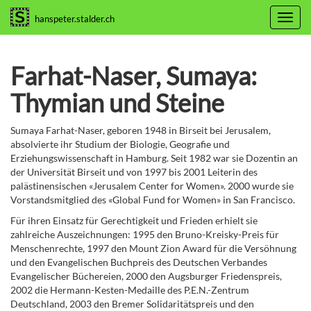
Toggl
hanspeter.stalder.ch
navig
Farhat-Naser, Sumaya:
Thymian und Steine
Sumaya Farhat-Naser, geboren 1948 in Birseit bei Jerusalem,
absolvierte ihr Studium der Biologie, Geografie und
Erziehungswissenschaft in Hamburg. Seit 1982 war sie Dozentin an
der Universität Birseit und von 1997 bis 2001 Leiterin des
palästinensischen «Jerusalem Center for Women». 2000 wurde sie
Vorstandsmitglied des «Global Fund for Women» in San Francisco.
Für ihren Einsatz für Gerechtigkeit und Frieden erhielt sie
zahlreiche Auszeichnungen: 1995 den Bruno-Kreisky-Preis für
Menschenrechte, 1997 den Mount Zion Award für die Versöhnung
und den Evangelischen Buchpreis des Deutschen Verbandes
Evangelischer Büchereien, 2000 den Augsburger Friedenspreis,
2002 die Hermann-Kesten-Medaille des P.E.N.-Zentrum
Deutschland, 2003 den Bremer Solidaritätspreis und den