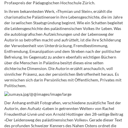
Profaxpreis der Pädagogischen Hochschule Zürich.
In ihrem bekanntesten Werk, «Thymian und Stein», erzählt die
charismatische Palästinenserin ihre Lebensgeschichte, die im Jahre
der israelischen Staatsgründung beginnt. Wie ein Schatten begleitet
die Leidensgeschichte des palästinensischen Volkes ihr Leben. Was
die autobiografischen Aufzeichnungen und der Lebensweg der
Autorin so betroffen macht und aufrüttelt, ist die ihre Schilderung
der Verwobenheit von Unterdrückung, Fremdbestimmung,
Entfremdung, Emanzipation und dem Streben nach der politischer
Befreiung. Im Gegensatz zu andern ebenfalls wichtigen Büchern
über die Menschen in Palästina besitzt dieses eine selten
dichterische Dimension. Die Autorin erzählt anschaulich, voll
sinnlicher Präsenz, aus der persönlichen Betroffenheit heraus. Es
vermischen sich darin Persönliches mit Öffentlichem, Privates mit
Politischem.
Der Anhang enthält Fotografien, verschiedene zusätzliche Text der
Autorin, den Aufsatz «Leben in getrennten Welten» von Rachel
Freudenthal-Livnè und von Arnold Hottinger den 28-seitige Beitrag
«Der Leidensweg des palästinensischen Volkes». Gerade dieser Text
des profunden Schweizer Kenners des Nahen Ostens ordnet die