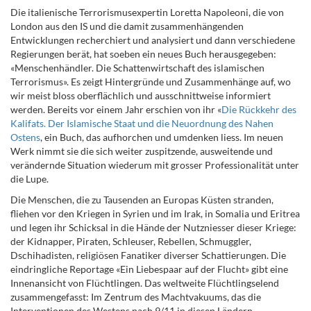
Die italienische Terrorismusexpertin Loretta Napoleoni, die von
London aus den IS und die damit zusammenhängenden
Entwicklungen recherchiert und analysiert und dann verschiedene
Regierungen berät, hat soeben ein neues Buch herausgegeben:
«Menschenhändler. Die Schattenwirtschaft des islamischen
Terrorismus». Es zeigt Hintergründe und Zusammenhänge auf, wo
wir meist bloss oberflächlich und ausschnittweise informiert
werden. Bereits vor einem Jahr erschien von ihr «
Die Rückkehr des
Kalifats. Der Islamische Staat und die Neuordnung des Nahen
Ostens
, ein Buch, das aufhorchen und umdenken liess. Im neuen
Werk nimmt sie die sich weiter zuspitzende, ausweitende und
verändernde Situation wiederum mit grosser Professionalität unter
die Lupe.
Die Menschen, die zu Tausenden an Europas Küsten stranden,
fliehen vor den Kriegen in Syrien
und im Irak, in Somalia und Eritrea
und legen ihr Schicksal in die Hände der Nutzniesser dieser Kriege:
der Kidnapper, Piraten, Schleuser, Rebellen, Schmuggler,
Dschihadisten, religiösen Fanatiker diverser Schattierungen. Die
eindringliche Reportage «Ein Liebespaar auf der Flucht» gibt eine
Innenansicht von Flüchtlingen. Das weltweite Flüchtlingselend
zusammengefasst: Im Zentrum des Machtva
kuums, das die
Interventionen des Westens nach 9/11 in diesen Ländern