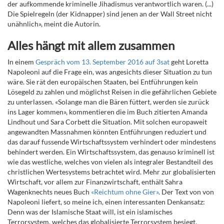
der aufkommende kriminelle Jihadismus verantwortlich waren. (...)
Die Spielregeln (der Kidnapper) sind jenen an der Wall Street nicht
unähnlich», meint die Autorin.
Alles hängt mit allem zusammen
In einem
Gespräch vom 13
. September 2016 auf 3sat
geht Loretta
Napoleoni auf die Frage ein, was angesichts dieser Situation zu tun
wäre. Sie rät den europäischen Staaten, bei Entführungen kein
Lösegeld zu zahlen
und möglichst Reisen in die gefährlichen Gebiete
zu unterlassen. «Solange man die Bären füttert, werden sie zurück
ins Lager kommen», kommentieren die im Buch zitierten Amanda
Lindhout und Sara Corbett die Situation. Mit solchen europaweit
angewandten Massnahmen könnten Entführungen reduziert und
das darauf fussende Wirtschaftssystem verhindert oder mindestens
behindert werden
. Ein Wirtschaftssystem, das genauso kriminell ist
wie das westliche, welches von vielen als integraler Bestandteil des
christlichen Wertesystems betrachtet wird. Mehr zur globalisierten
Wirtschaft, vor allem zur Finanzwirtschaft, enthält Sahra
Wagenknechts neues Buch
«Reichtum ohne Gier»
. Der Text von von
Napoleoni liefert, so meine ich, einen interessanten Denkansatz:
Denn was der Islamische Staat will, ist ein islamisches
Terrorsystem, welches das globalisierte Terrorsystem besiegt.