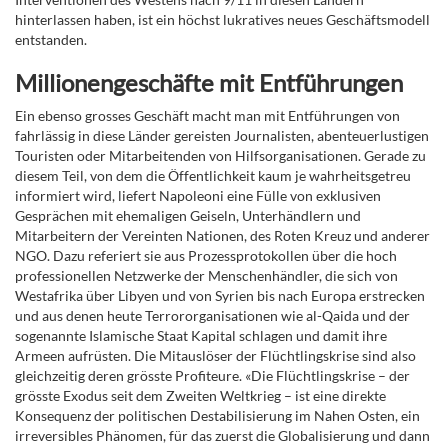
hinterlassen haben, ist ein höchst lukratives neues Geschäftsmodell
entstanden.
Millionengeschäfte mit Entführungen
Ein ebenso grosses Geschäft macht man mit Entführungen von
fahrlässig in diese Länder gereisten Journalisten, abenteuerlustigen
Touristen oder Mitarbeitenden von Hilfsorganisationen. Gerade zu
diesem Teil, von dem die Öffentlichkeit kaum je wahrheitsgetreu
informiert wird, liefert Napoleoni eine Fülle von exklusiven
Gesprächen mit ehemaligen Geiseln, Unterhändlern und
Mitarbeitern der Vereinten Nationen, des Roten Kreuz und anderer
NGO. Dazu referiert sie aus Prozessprotokollen über die hoch
professionellen Netzwerke der Menschenhändler, die sich von
Westafrika über Libyen und von Syrien bis nach Europa erstrecken
und aus denen heute Terrororganisationen wie al-Qaida und der
sogenannte Islamische Staat Kapital schlagen und damit ihre
Armeen aufrüsten. Die Mitauslöser
der Flüchtlingskrise sind also
gleichzeitig deren grösste Profiteure. «Die Flüchtlingskrise – der
grösste Exodus seit dem Zweiten Weltkrieg – ist eine direkte
Konsequenz der politischen Destabilisierung im Nahen Osten, ein
irreversibles Phänomen, für das zuerst die Globalisierung und dann