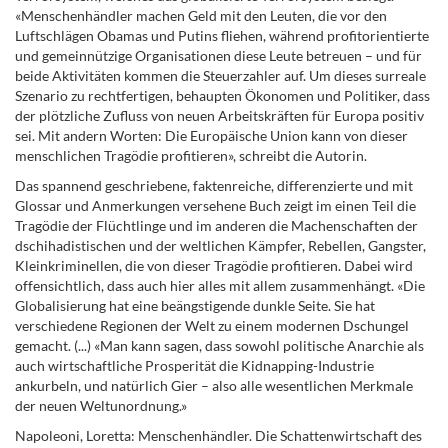
«Menschenhändler machen Geld mit den Leuten, die vor den
Luftschlägen Obamas und Putins fliehen, während profitorientierte
und gemeinnützige Organisationen diese Leute betreuen – und für
beide Aktivitäten kommen die Steuerzahler auf. Um dieses surreale
Szenario zu rechtfertigen, behaupten Ökonomen und Politiker, dass
der plötzliche Zufluss von neuen Arbeitskräften für Europa positiv
sei. Mit andern Worten: Die Europäische Union kann von dieser
menschlichen Tragödie profitieren», schreibt die Autorin.
Das spannend geschriebene, faktenreiche, differenzierte und mit
Glossar und Anmerkungen versehene Buch zeigt im einen Teil die
Tragödie der Flüchtlinge und im anderen
die Machenschaften der
dschihadistischen und der weltlichen Kämpfer, Rebellen, Gangster,
Kleinkriminellen, die von dieser Tragödie profitieren. Dabei wird
offensichtlich, dass auch hier alles mit allem zusammenhängt. «Die
Globalisierung hat eine beängstigende dunkle Seite. Sie hat
verschiedene Regionen der Welt zu einem modernen Dschungel
gemacht. (...) «Man kann sagen, dass sowohl politische Anarchie als
auch wirtschaftliche Prosperität die Kidnapping-Industrie
ankurbeln, und natürlich Gier – also alle wesentlichen Merkmale
der neuen Weltunordnung.»
Napoleoni, Loretta: Menschenhändler. Die Schattenwirtschaft des